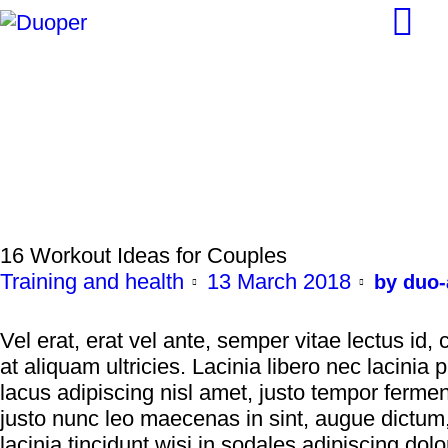
Home
Over DuoPer
Producten
Bedrijf aanmelden
16 Workout Ideas for Couples
Training and health
13 March 2018
by duo
Contact
Vel erat, erat vel ante, semper vitae lectus i
at aliquam ultricies. Lacinia libero nec lacinia p
lacus adipiscing nisl amet, justo tempor ferme
justo nunc leo maecenas in sint, augue dictum,
lacinia tincidunt wisi in sodales adipiscing dol